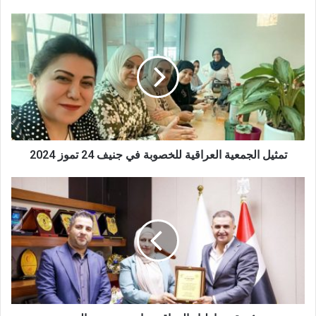
تمثيل
الجمعية
العراقية
للخصوبة
في
جنيف
24
تموز
2024
تمثيل الجمعية العراقية للخصوبة في جنيف 24 تموز 2024
تهنئة
نقيب
اطباء
العراق
بمناسبة
تسنمه
المنصب